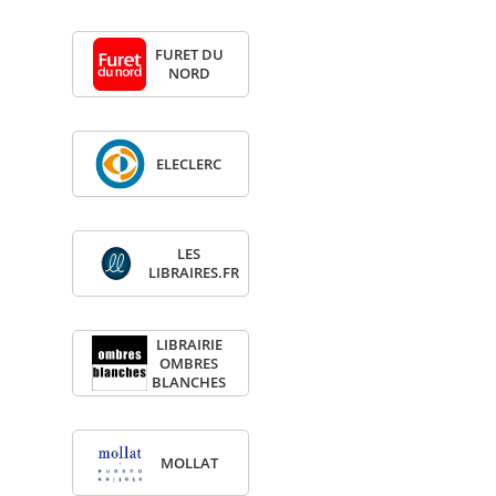
FURET DU
NORD
ELE­CLERC
LES
LIBRAIRES.FR
LIBRAI­RIE
OMBRES
BLANCHES
MOL­LAT