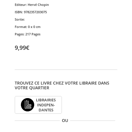
Editeur:
Hervé Chopin
ISBN:
9782357203075
Sortie:
Format:
0 x 0 cm
Pages:
217 Pages
9,99€
TROUVEZ CE LIVRE CHEZ VOTRE LIBRAIRE DANS
VOTRE QUARTIER
LIBRAI­RIES
INDE­PEN­
DANTES
OU