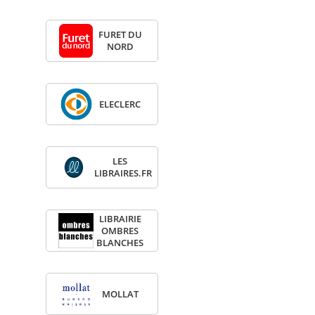
FURET DU
NORD
ELE­CLERC
LES
LIBRAIRES.FR
LIBRAI­RIE
OMBRES
BLANCHES
MOL­LAT