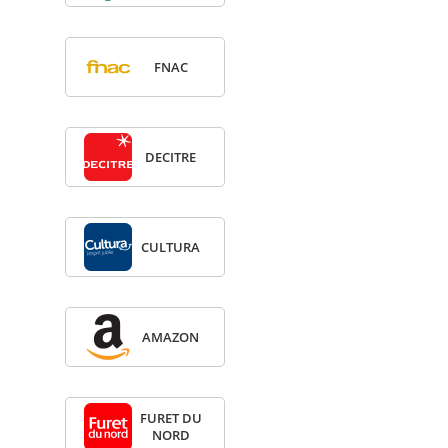
FNAC
DECITRE
CULTURA
AMA­ZON
FURET DU
NORD