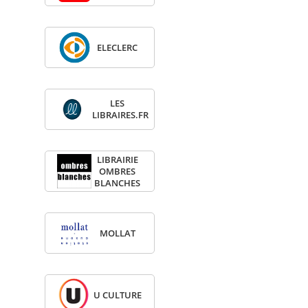
ELE­CLERC
LES
LIBRAIRES.FR
LIBRAI­RIE
OMBRES
BLANCHES
MOL­LAT
U CULTURE