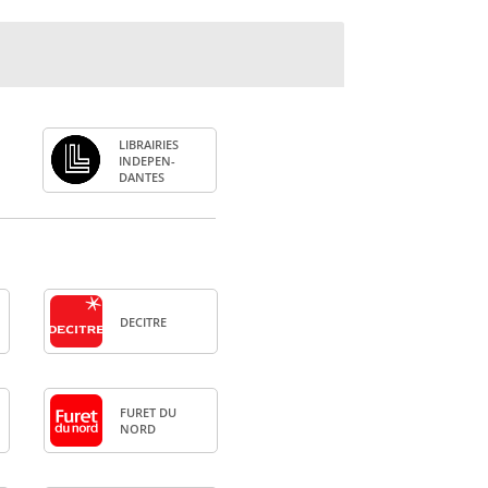
LIBRAI­RIES
INDE­PEN­
DANTES
DECITRE
FURET DU
NORD