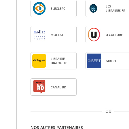
LES
ELE­CLERC
LIBRAIRES.FR
MOL­LAT
U CULTURE
LIBRAI­RIE
GIBERT
DIA­LOGUES
CANAL BD
OU
NOS AUTRES PARTENAIRES