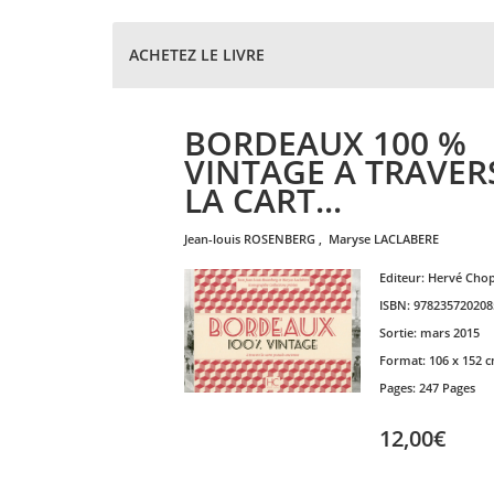
ACHETEZ LE LIVRE
BORDEAUX 100 %
VINTAGE A TRAVER
LA CART...
jean-louis
ROSENBERG
,
maryse
LACLABERE
Editeur:
Hervé Chop
ISBN:
978235720208
Sortie:
mars 2015
Format:
106 x 152 
Pages:
247 Pages
12,00€