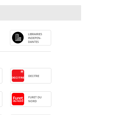
LIBRAI­RIES
INDE­PEN­
DANTES
DECITRE
FURET DU
NORD