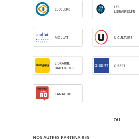
LES
ELE­CLERC
LIBRAIRES.FR
MOL­LAT
U CULTURE
LIBRAI­RIE
GIBERT
DIA­LOGUES
CANAL BD
OU
NOS AUTRES PARTENAIRES