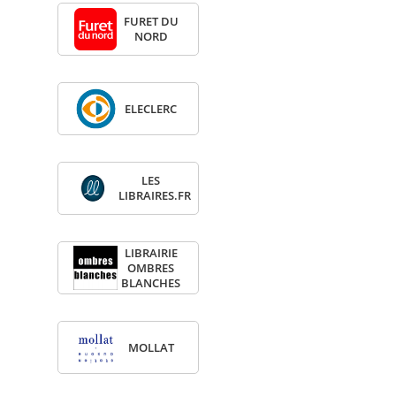
FURET DU
NORD
ELE­CLERC
LES
LIBRAIRES.FR
LIBRAI­RIE
OMBRES
BLANCHES
MOL­LAT