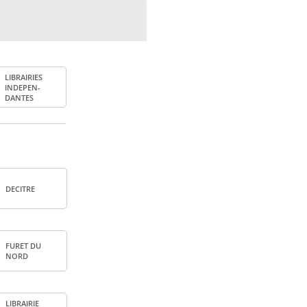
LIBRAI­RIES
INDE­PEN­
DANTES
DECITRE
FURET DU
NORD
LIBRAI­RIE