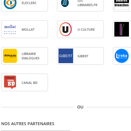
LES
ELE­CLERC
LIBRAIRES.FR
MOL­LAT
U CULTURE
LIBRAI­RIE
GIBERT
DIA­LOGUES
CANAL BD
OU
NOS AUTRES PARTENAIRES