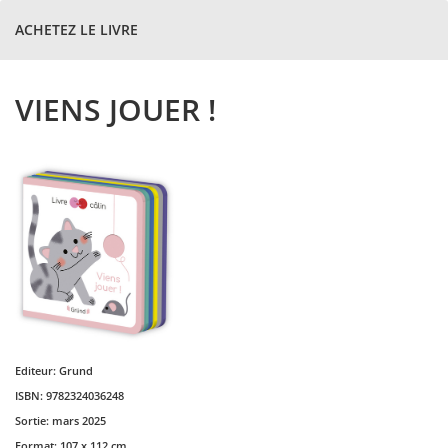
ACHETEZ LE LIVRE
VIENS JOUER !
Editeur:
Grund
ISBN:
9782324036248
Sortie:
mars 2025
Format:
107 x 112 cm