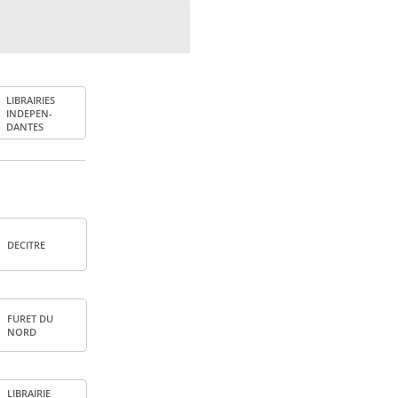
LIBRAI­RIES
INDE­PEN­
DANTES
DECITRE
FURET DU
NORD
LIBRAI­RIE