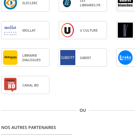
LES
ELE­CLERC
LIBRAIRES.FR
MOL­LAT
U CULTURE
LIBRAI­RIE
GIBERT
DIA­LOGUES
CANAL BD
OU
NOS AUTRES PARTENAIRES