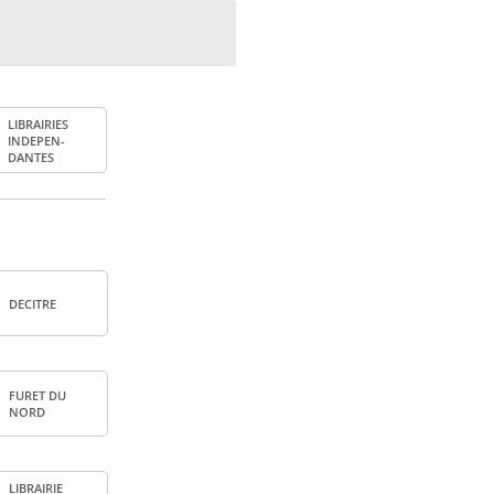
LIBRAI­RIES
INDE­PEN­
DANTES
DECITRE
FURET DU
NORD
LIBRAI­RIE