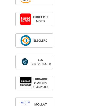
FURET DU
NORD
ELE­CLERC
LES
LIBRAIRES.FR
LIBRAI­RIE
OMBRES
BLANCHES
MOL­LAT