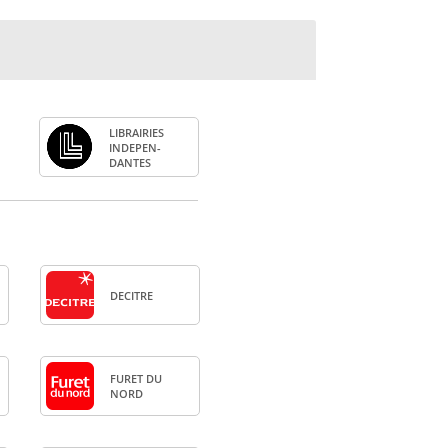
LIBRAI­RIES
INDE­PEN­
DANTES
DECITRE
FURET DU
NORD