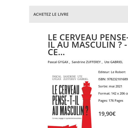
ACHETEZ LE LIVRE
LE CERVEAU PENSE-
IL AU MASCULIN ? -
CE...
pascal
GYGAX
,
sandrine
ZUFFEREY
,
ute
GABRIEL
Editeur:
Le Robert
ISBN:
978232101689
Sortie:
mai 2021
Format:
142 x 206 
Pages:
176 Pages
19,90€