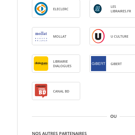
LES
ELE­CLERC
LIBRAIRES.FR
MOL­LAT
U CULTURE
LIBRAI­RIE
GIBERT
DIA­LOGUES
CANAL BD
OU
NOS AUTRES PARTENAIRES