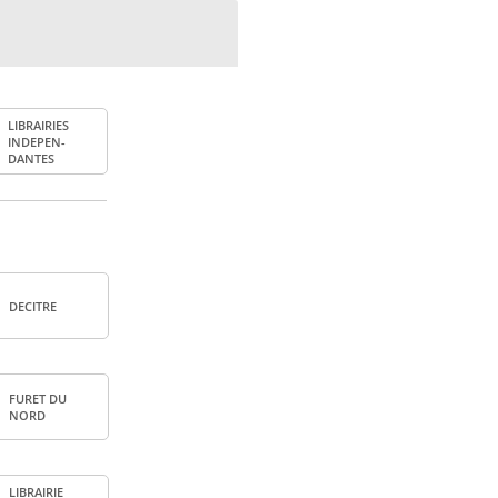
LIBRAI­RIES
INDE­PEN­
DANTES
DECITRE
FURET DU
NORD
LIBRAI­RIE