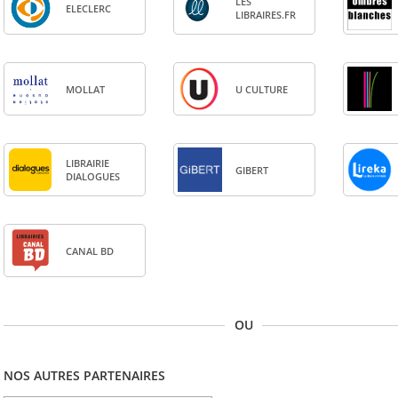
LES
ELE­CLERC
LIBRAIRES.FR
MOL­LAT
U CULTURE
LIBRAI­RIE
GIBERT
DIA­LOGUES
CANAL BD
OU
NOS AUTRES PARTENAIRES