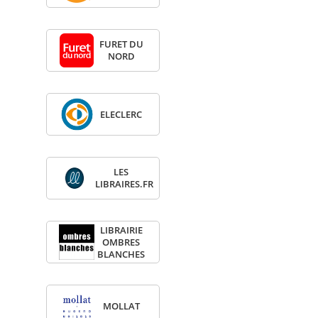
FURET DU
NORD
ELE­CLERC
LES
LIBRAIRES.FR
LIBRAI­RIE
OMBRES
BLANCHES
MOL­LAT