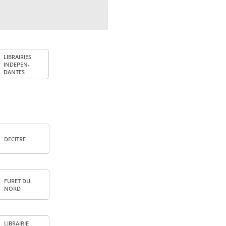
LIBRAI­RIES
INDE­PEN­
DANTES
DECITRE
FURET DU
NORD
LIBRAI­RIE