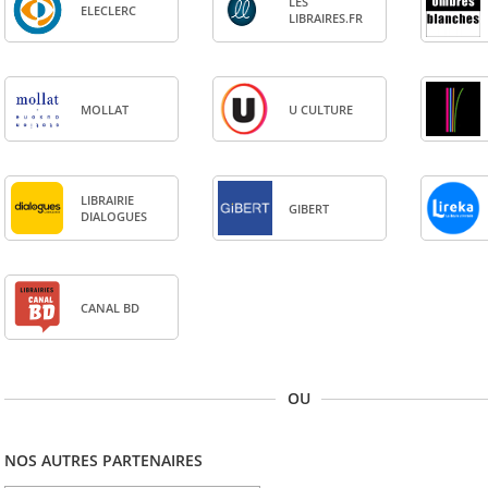
LES
ELE­CLERC
LIBRAIRES.FR
MOL­LAT
U CULTURE
LIBRAI­RIE
GIBERT
DIA­LOGUES
CANAL BD
OU
NOS AUTRES PARTENAIRES