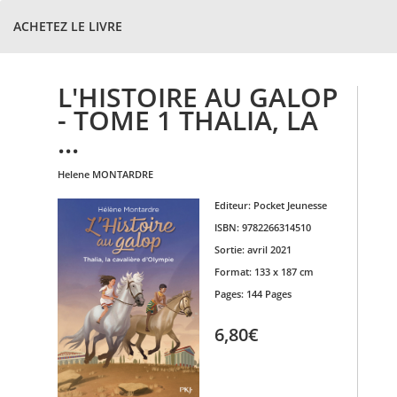
ACHETEZ LE LIVRE
L'HISTOIRE AU GALOP
- TOME 1 THALIA, LA
...
helene
MONTARDRE
Editeur:
Pocket Jeunesse
ISBN:
9782266314510
Sortie:
avril 2021
Format:
133 x 187 cm
Pages:
144 Pages
6,80€