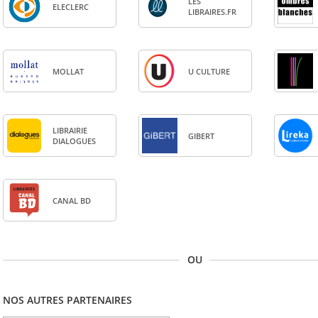
LES
ELE­CLERC
LIBRAIRES.FR
MOL­LAT
U CULTURE
LIBRAI­RIE
GIBERT
DIA­LOGUES
CANAL BD
OU
NOS AUTRES PARTENAIRES