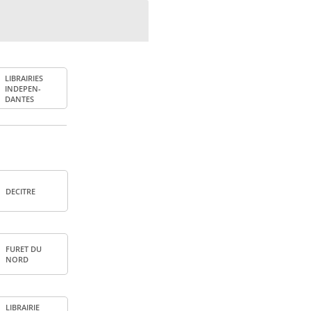
LIBRAI­RIES
INDE­PEN­
DANTES
DECITRE
FURET DU
NORD
LIBRAI­RIE