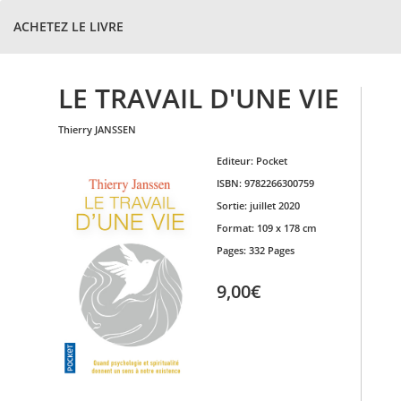
ACHETEZ LE LIVRE
LE TRAVAIL D'UNE VIE
thierry
JANSSEN
Editeur:
Pocket
ISBN:
9782266300759
Sortie:
juillet 2020
Format:
109 x 178 cm
Pages:
332 Pages
9,00€