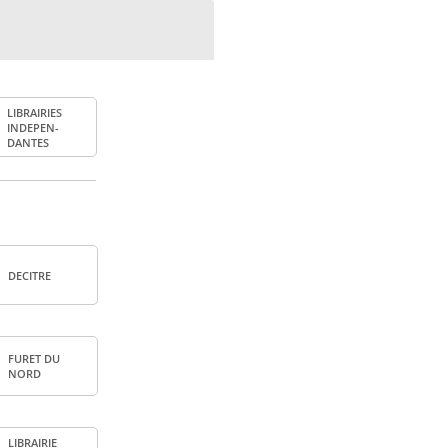
LIBRAI­RIES
INDE­PEN­
DANTES
DECITRE
FURET DU
NORD
LIBRAI­RIE