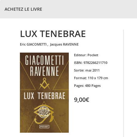
ACHETEZ LE LIVRE
LUX TENEBRAE
eric
GIACOMETTI
,
jacques
RAVENNE
Editeur:
Pocket
ISBN:
9782266211710
Sortie:
mai 2011
Format:
110 x 179 cm
Pages:
480 Pages
9,00€