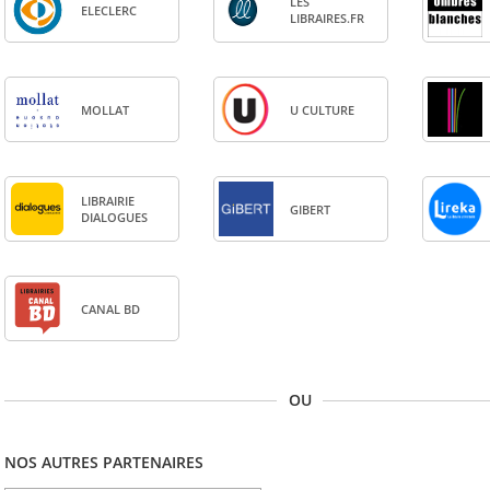
LES
ELE­CLERC
LIBRAIRES.FR
MOL­LAT
U CULTURE
LIBRAI­RIE
GIBERT
DIA­LOGUES
CANAL BD
OU
NOS AUTRES PARTENAIRES