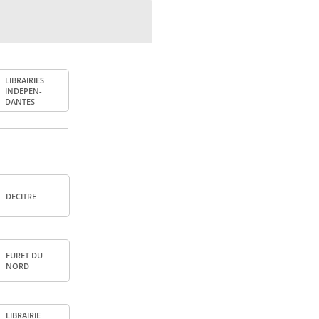
LIBRAI­RIES
INDE­PEN­
DANTES
DECITRE
FURET DU
NORD
LIBRAI­RIE