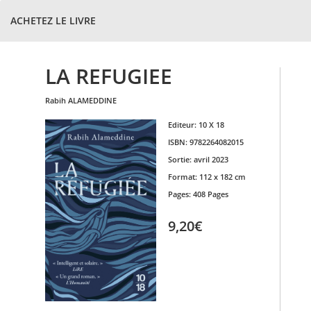
ACHETEZ LE LIVRE
LA REFUGIEE
rabih
ALAMEDDINE
Editeur:
10 X 18
ISBN:
9782264082015
Sortie:
avril 2023
Format:
112 x 182 cm
Pages:
408 Pages
9,20€