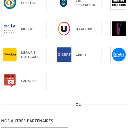
LES
ELE­CLERC
LIBRAIRES.FR
MOL­LAT
U CULTURE
LIBRAI­RIE
GIBERT
DIA­LOGUES
CANAL BD
OU
NOS AUTRES PARTENAIRES