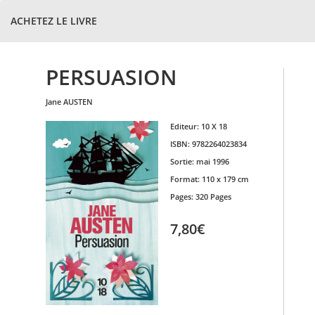
ACHETEZ LE LIVRE
PERSUASION
jane
AUSTEN
Editeur:
10 X 18
ISBN:
9782264023834
Sortie:
mai 1996
Format:
110 x 179 cm
Pages:
320 Pages
7,80€