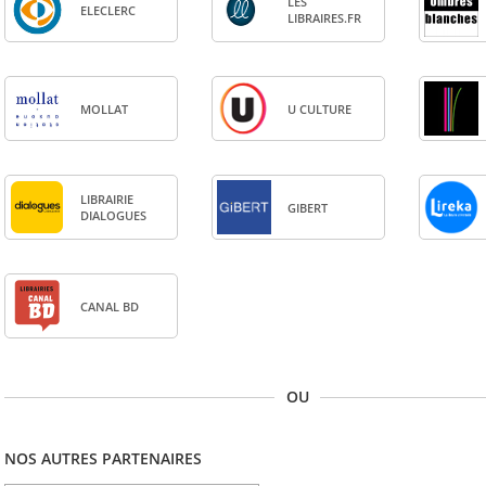
LES
ELE­CLERC
LIBRAIRES.FR
MOL­LAT
U CULTURE
LIBRAI­RIE
GIBERT
DIA­LOGUES
CANAL BD
OU
NOS AUTRES PARTENAIRES