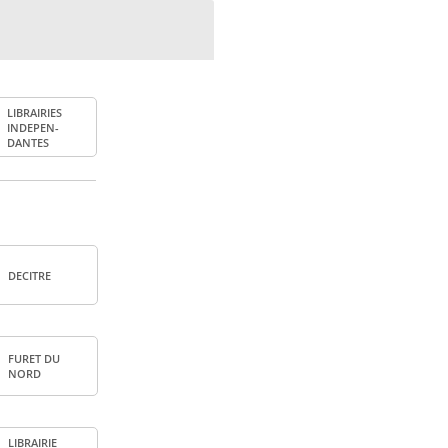
LIBRAI­RIES
INDE­PEN­
DANTES
DECITRE
FURET DU
NORD
LIBRAI­RIE