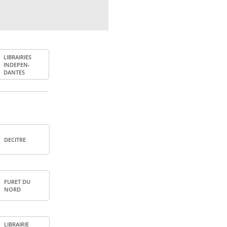
LIBRAI­RIES
INDE­PEN­
DANTES
DECITRE
FURET DU
NORD
LIBRAI­RIE