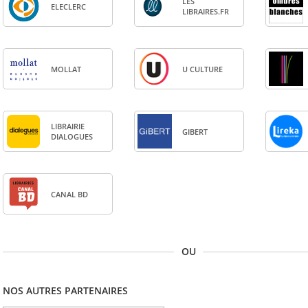
LES
ELE­CLERC
LIBRAIRES.FR
MOL­LAT
U CULTURE
LIBRAI­RIE
GIBERT
DIA­LOGUES
CANAL BD
OU
NOS AUTRES PARTENAIRES