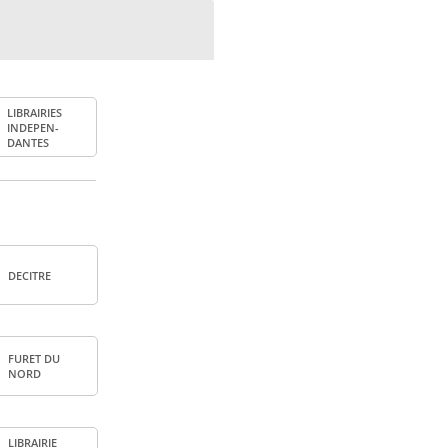
LIBRAI­RIES
INDE­PEN­
DANTES
DECITRE
FURET DU
NORD
LIBRAI­RIE