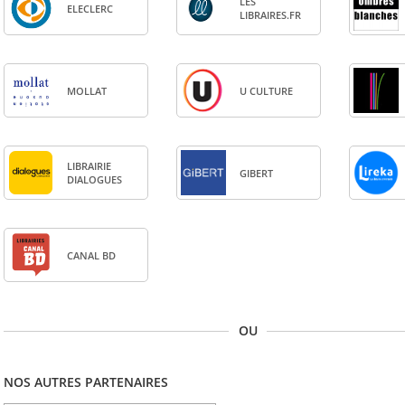
LES
ELE­CLERC
LIBRAIRES.FR
MOL­LAT
U CULTURE
LIBRAI­RIE
GIBERT
DIA­LOGUES
CANAL BD
OU
NOS AUTRES PARTENAIRES