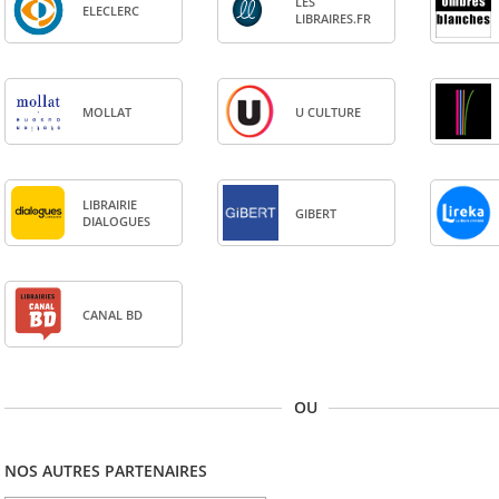
LES
ELE­CLERC
LIBRAIRES.FR
MOL­LAT
U CULTURE
LIBRAI­RIE
GIBERT
DIA­LOGUES
CANAL BD
OU
NOS AUTRES PARTENAIRES