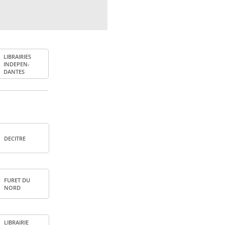
LIBRAI­RIES
INDE­PEN­
DANTES
DECITRE
FURET DU
NORD
LIBRAI­RIE