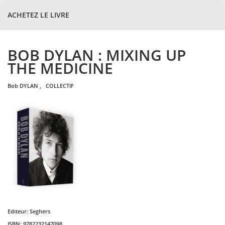
ACHETEZ LE LIVRE
BOB DYLAN : MIXING UP
THE MEDICINE
bob
DYLAN
,
COLLECTIF
Editeur:
Seghers
ISBN:
9782232147098