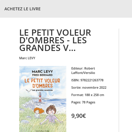
ACHETEZ LE LIVRE
LE PETIT VOLEUR
D'OMBRES - LES
GRANDES V...
marc
LEVY
Editeur:
Robert
Laffont/Versilio
ISBN:
9782221263778
Sortie:
novembre 2022
Format:
188 x 258 cm
Pages:
78 Pages
9,90€