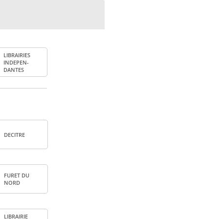
LIBRAI­RIES
INDE­PEN­
DANTES
DECITRE
FURET DU
NORD
LIBRAI­RIE