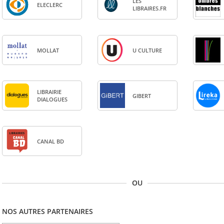
LES
ELE­CLERC
LIBRAIRES.FR
MOL­LAT
U CULTURE
LIBRAI­RIE
GIBERT
DIA­LOGUES
CANAL BD
OU
NOS AUTRES PARTENAIRES