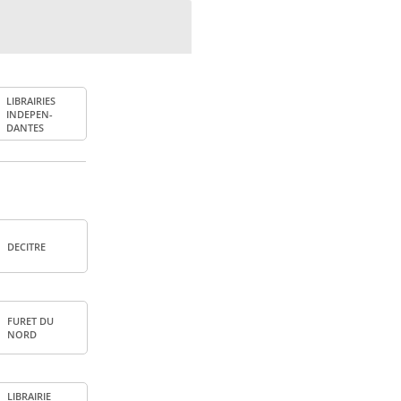
LIBRAI­RIES
INDE­PEN­
DANTES
DECITRE
FURET DU
NORD
LIBRAI­RIE