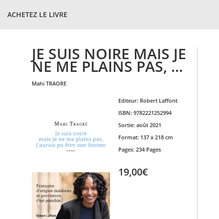
ACHETEZ LE LIVRE
JE SUIS NOIRE MAIS JE
NE ME PLAINS PAS, ...
mahi
TRAORE
Editeur:
Robert Laffont
ISBN:
9782221252994
Sortie:
août 2021
Format:
137 x 218 cm
Pages:
234 Pages
19,00€