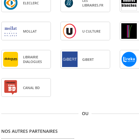
LES
ELE­CLERC
LIBRAIRES.FR
MOL­LAT
U CULTURE
LIBRAI­RIE
GIBERT
DIA­LOGUES
CANAL BD
OU
NOS AUTRES PARTENAIRES