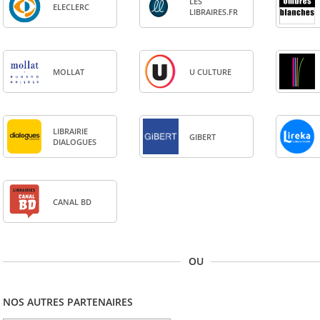
LES
ELE­CLERC
LIBRAIRES.FR
MOL­LAT
U CULTURE
LIBRAI­RIE
GIBERT
DIA­LOGUES
CANAL BD
OU
NOS AUTRES PARTENAIRES