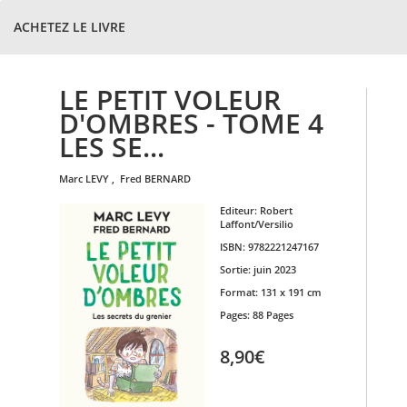
ACHETEZ LE LIVRE
LE PETIT VOLEUR
D'OMBRES - TOME 4
LES SE...
marc
LEVY
,
fred
BERNARD
Editeur:
Robert
Laffont/Versilio
ISBN:
9782221247167
Sortie:
juin 2023
Format:
131 x 191 cm
Pages:
88 Pages
8,90€