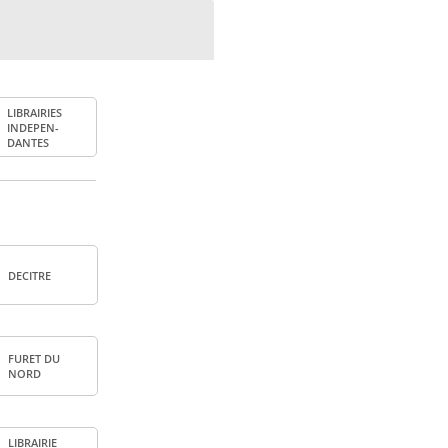
LIBRAI­RIES
INDE­PEN­
DANTES
DECITRE
FURET DU
NORD
LIBRAI­RIE