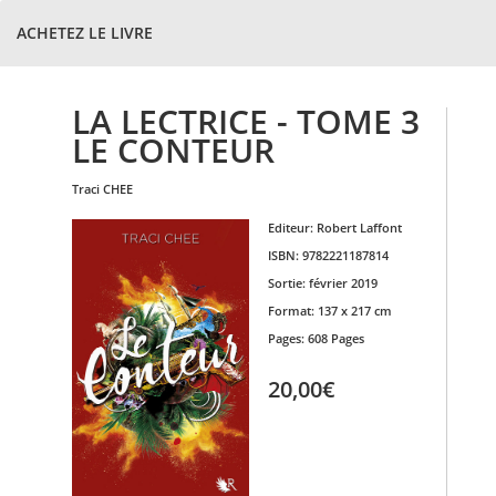
ACHETEZ LE LIVRE
LA LECTRICE - TOME 3
LE CONTEUR
traci
CHEE
Editeur:
Robert Laffont
ISBN:
9782221187814
Sortie:
février 2019
Format:
137 x 217 cm
Pages:
608 Pages
20,00€