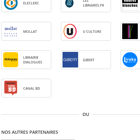
LES
ELE­CLERC
LIBRAIRES.FR
MOL­LAT
U CULTURE
LIBRAI­RIE
GIBERT
DIA­LOGUES
CANAL BD
OU
NOS AUTRES PARTENAIRES