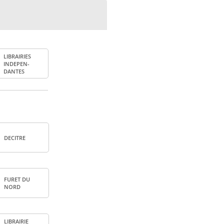
LIBRAI­RIES
INDE­PEN­
DANTES
DECITRE
FURET DU
NORD
LIBRAI­RIE