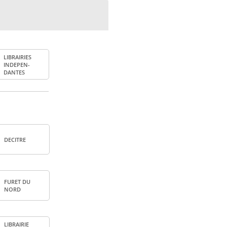
LIBRAI­RIES
INDE­PEN­
DANTES
DECITRE
FURET DU
NORD
LIBRAI­RIE