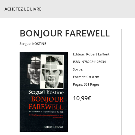
ACHETEZ LE LIVRE
BONJOUR FAREWELL
serguei
KOSTINE
Editeur:
Robert Laffont
ISBN:
9782221123034
Sortie:
Format:
0 x 0 cm
Pages:
351 Pages
10,99€