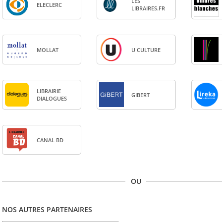
LES
ELE­CLERC
LIBRAIRES.FR
MOL­LAT
U CULTURE
LIBRAI­RIE
GIBERT
DIA­LOGUES
CANAL BD
OU
NOS AUTRES PARTENAIRES