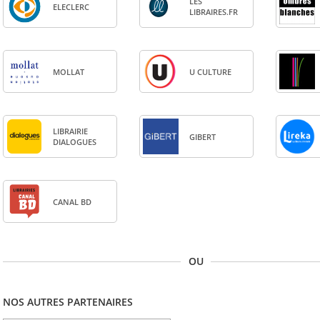
LES
ELE­CLERC
LIBRAIRES.FR
MOL­LAT
U CULTURE
LIBRAI­RIE
GIBERT
DIA­LOGUES
CANAL BD
OU
NOS AUTRES PARTENAIRES