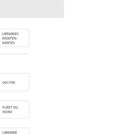
LIBRAI­RIES
INDE­PEN­
DANTES
DECITRE
FURET DU
NORD
LIBRAI­RIE