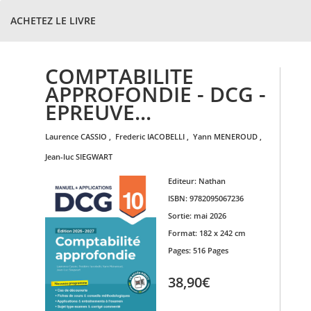
ACHETEZ LE LIVRE
COMPTABILITE
APPROFONDIE - DCG -
EPREUVE...
laurence
CASSIO
,
frederic
IACOBELLI
,
yann
MENEROUD
,
jean-luc
SIEGWART
Editeur:
Nathan
ISBN:
9782095067236
Sortie:
mai 2026
Format:
182 x 242 cm
Pages:
516 Pages
38,90€