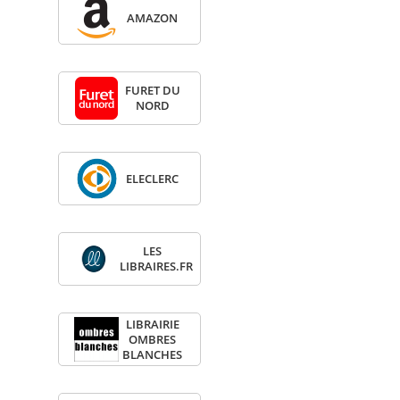
AMA­ZON
FURET DU
NORD
ELE­CLERC
LES
LIBRAIRES.FR
LIBRAI­RIE
OMBRES
BLANCHES