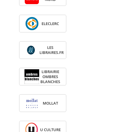
ELE­CLERC
LES
LIBRAIRES.FR
LIBRAI­RIE
OMBRES
BLANCHES
MOL­LAT
U CULTURE