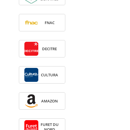
FNAC
DECITRE
CULTURA
AMA­ZON
FURET DU
NORD