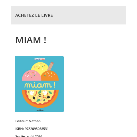
ACHETEZ LE LIVRE
MIAM !
Editeur:
Nathan
ISBN:
9782095058531
Sortie:
août 2026