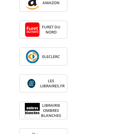
AMA­ZON
FURET DU
NORD
ELE­CLERC
LES
LIBRAIRES.FR
LIBRAI­RIE
OMBRES
BLANCHES