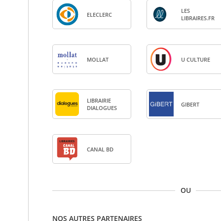
LES
ELE­CLERC
LIBRAIRES.FR
MOL­LAT
U CULTURE
LIBRAI­RIE
GIBERT
DIA­LOGUES
CANAL BD
OU
NOS AUTRES PARTENAIRES