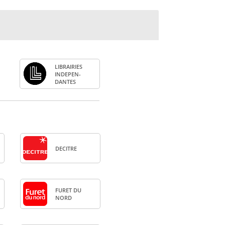
LIBRAI­RIES
INDE­PEN­
DANTES
DECITRE
FURET DU
NORD