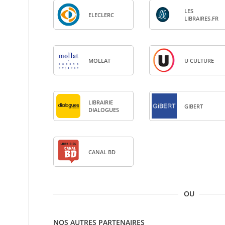
LES
ELE­CLERC
LIBRAIRES.FR
MOL­LAT
U CULTURE
LIBRAI­RIE
GIBERT
DIA­LOGUES
CANAL BD
OU
NOS AUTRES PARTENAIRES