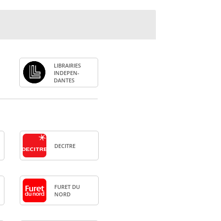
LIBRAI­RIES
INDE­PEN­
DANTES
DECITRE
FURET DU
NORD