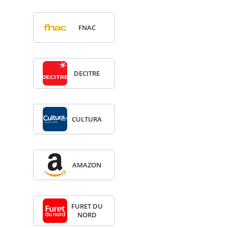
FNAC
DECITRE
CULTURA
AMA­ZON
FURET DU
NORD