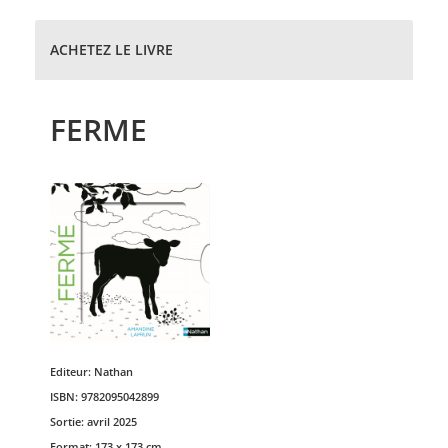
ACHETEZ LE LIVRE
FERME
Editeur:
Nathan
ISBN:
9782095042899
Sortie:
avril 2025
Format:
173 x 173 cm