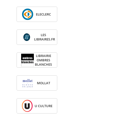
ELE­CLERC
LES
LIBRAIRES.FR
LIBRAI­RIE
OMBRES
BLANCHES
MOL­LAT
U CULTURE