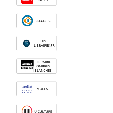
NORD
ELE­CLERC
LES
LIBRAIRES.FR
LIBRAI­RIE
OMBRES
BLANCHES
MOL­LAT
U CULTURE