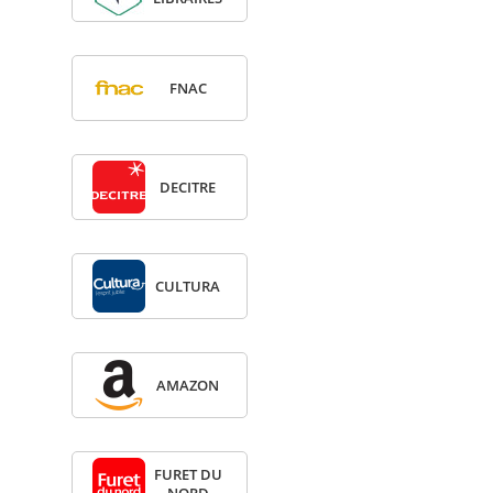
FNAC
DECITRE
CULTURA
AMA­ZON
FURET DU