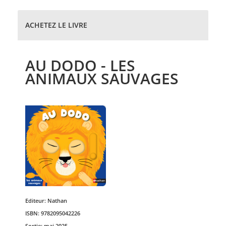
ACHETEZ LE LIVRE
AU DODO - LES
ANIMAUX SAUVAGES
Editeur:
Nathan
ISBN:
9782095042226
Sortie:
mai 2025