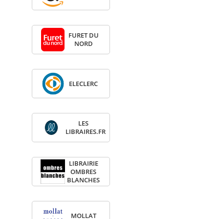
FURET DU
NORD
ELE­CLERC
LES
LIBRAIRES.FR
LIBRAI­RIE
OMBRES
BLANCHES
MOL­LAT