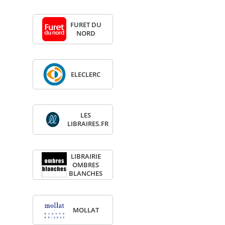
FURET DU
NORD
ELE­CLERC
LES
LIBRAIRES.FR
LIBRAI­RIE
OMBRES
BLANCHES
MOL­LAT