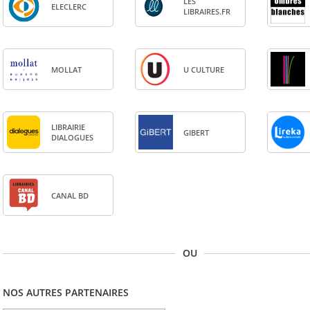
LES
ELE­CLERC
LIBRAIRES.FR
MOL­LAT
U CULTURE
LIBRAI­RIE
GIBERT
DIA­LOGUES
CANAL BD
OU
NOS AUTRES PARTENAIRES