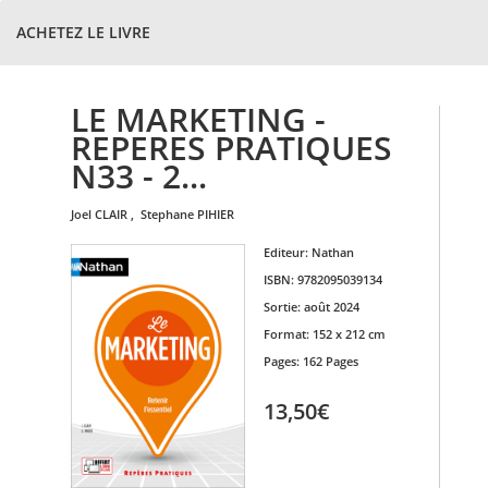
ACHETEZ LE LIVRE
LE MARKETING -
REPERES PRATIQUES
N33 - 2...
joel
CLAIR
,
stephane
PIHIER
Editeur:
Nathan
ISBN:
9782095039134
Sortie:
août 2024
Format:
152 x 212 cm
Pages:
162 Pages
13,50€