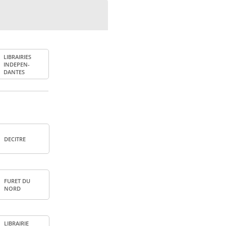
LIBRAI­RIES
INDE­PEN­
DANTES
DECITRE
FURET DU
NORD
LIBRAI­RIE