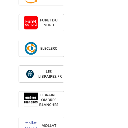
FURET DU
NORD
ELE­CLERC
LES
LIBRAIRES.FR
LIBRAI­RIE
OMBRES
BLANCHES
MOL­LAT