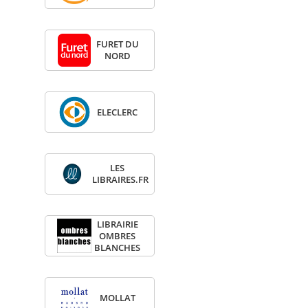
FURET DU
NORD
ELE­CLERC
LES
LIBRAIRES.FR
LIBRAI­RIE
OMBRES
BLANCHES
MOL­LAT