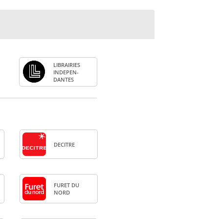
LIBRAI­RIES
INDE­PEN­
DANTES
DECITRE
FURET DU
NORD