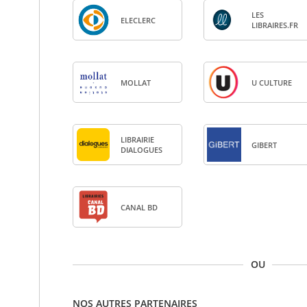
LES
ELE­CLERC
LIBRAIRES.FR
MOL­LAT
U CULTURE
LIBRAI­RIE
GIBERT
DIA­LOGUES
CANAL BD
OU
NOS AUTRES PARTENAIRES