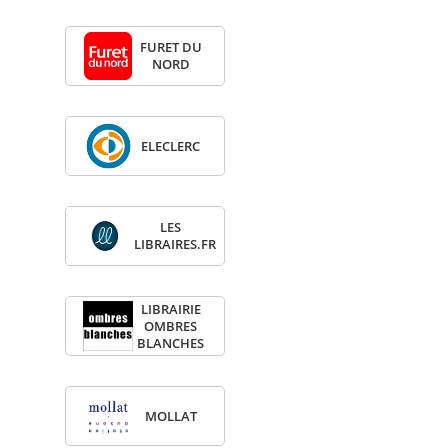
FURET DU
NORD
ELE­CLERC
LES
LIBRAIRES.FR
LIBRAI­RIE
OMBRES
BLANCHES
MOL­LAT