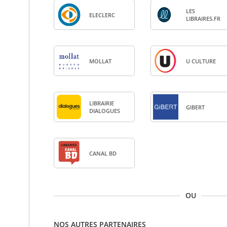
LES
ELE­CLERC
LIBRAIRES.FR
MOL­LAT
U CULTURE
LIBRAI­RIE
GIBERT
DIA­LOGUES
CANAL BD
OU
NOS AUTRES PARTENAIRES