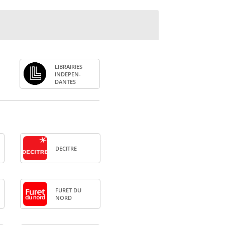
LIBRAI­RIES
INDE­PEN­
DANTES
DECITRE
FURET DU
NORD