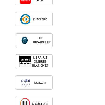
NORD
ELE­CLERC
LES
LIBRAIRES.FR
LIBRAI­RIE
OMBRES
BLANCHES
MOL­LAT
U CULTURE