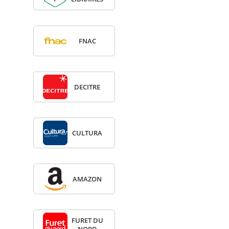
FNAC
DECITRE
CULTURA
AMA­ZON
FURET DU