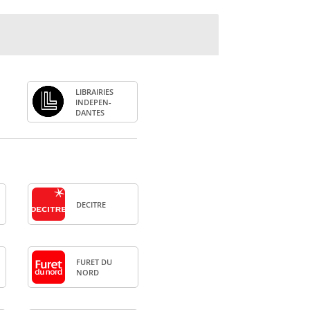
LIBRAI­RIES
INDE­PEN­
DANTES
DECITRE
FURET DU
NORD