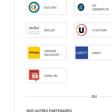
LES
ELE­CLERC
LIBRAIRES.FR
MOL­LAT
U CULTURE
LIBRAI­RIE
GIBERT
DIA­LOGUES
CANAL BD
OU
NOS AUTRES PARTENAIRES