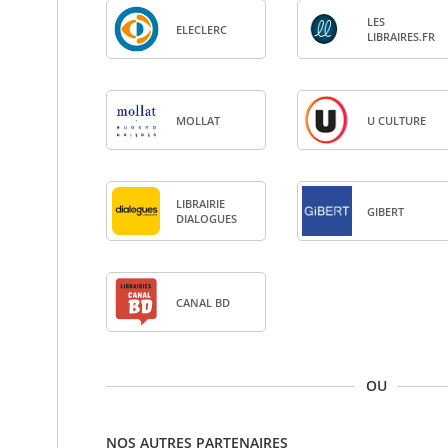
LES
ELE­CLERC
LIBRAIRES.FR
MOL­LAT
U CULTURE
LIBRAI­RIE
GIBERT
DIA­LOGUES
CANAL BD
OU
NOS AUTRES PARTENAIRES