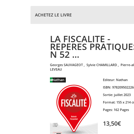
ACHETEZ LE LIVRE
LA FISCALITE -
REPERES PRATIQUE
N 52 ...
georges
SAUVAGEOT
,
sylvie
CHAMILLARD
,
pierre-
LEVEAU
Editeur:
Nathan
ISBN:
978209502226
Sortie:
juillet 2023
Format:
155 x 214 
Pages:
162 Pages
13,50€