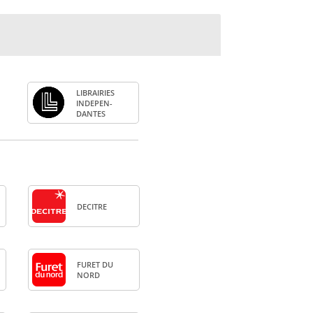
LIBRAI­RIES
INDE­PEN­
DANTES
DECITRE
FURET DU
NORD