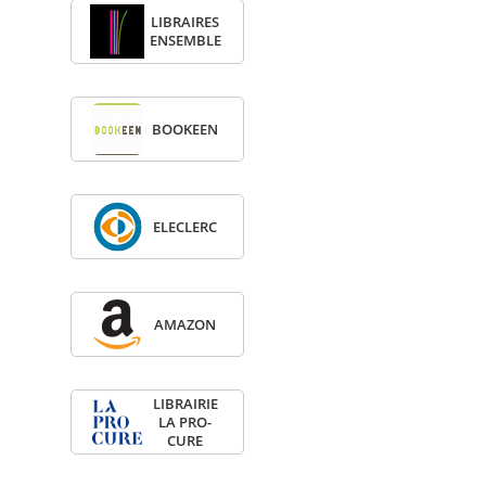
LIBRAIRES
ENSEMBLE
BOO­KEEN
ELE­CLERC
AMA­ZON
LIBRAI­RIE
LA PRO­
CURE