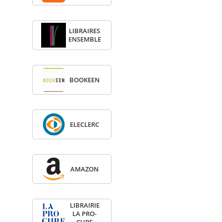
LIBRAIRES
ENSEMBLE
BOO­KEEN
ELE­CLERC
AMA­ZON
LIBRAI­RIE
LA PRO­