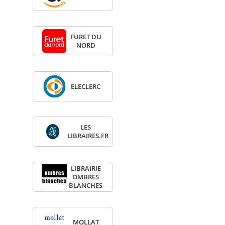
FURET DU
NORD
ELE­CLERC
LES
LIBRAIRES.FR
LIBRAI­RIE
OMBRES
BLANCHES
MOL­LAT